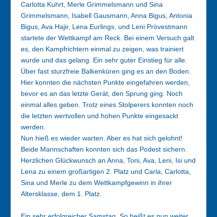
Carlotta Kuhrt, Merle Grimmelsmann und Sina
Grimmelsmann, Isabell Gausmann, Anna Bigus, Antonia
Bigus, Ava Hajir, Lena Eurlings, und Leni Prövestmann
startete der Wettkampf am Reck. Bei einem Versuch galt
es, den Kampfrichtern einmal zu zeigen, was trainiert
wurde und das gelang. Ein sehr guter Einstieg für alle.
Über fast sturzfreie Balkenküren ging es an den Boden.
Hier konnten die nächsten Punkte eingefahren werden,
bevor es an das letzte Gerät, den Sprung ging. Noch
einmal alles geben. Trotz eines Stolperers konnten noch
die letzten wertvollen und hohen Punkte eingesackt
werden.
Nun hieß es wieder warten. Aber es hat sich gelohnt!
Beide Mannschaften konnten sich das Podest sichern.
Herzlichen Glückwunsch an Anna, Toni, Ava, Leni, Isi und
Lena zu einem großartigen 2. Platz und Carla, Carlotta,
Sina und Merle zu dem Wettkampfgewinn in ihrer
Altersklasse, dem 1. Platz.
Ein sehr erfolgreicher Samstag. So heißt es nun weiter