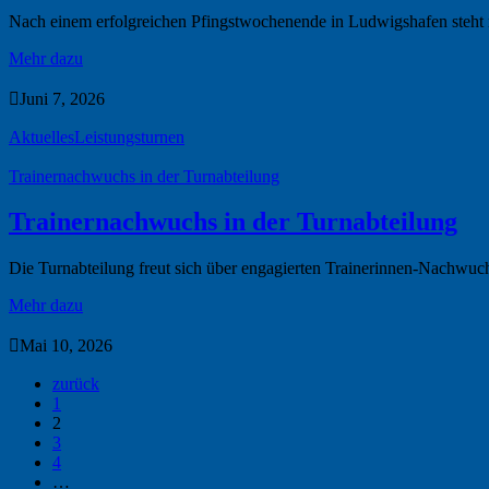
Nach einem erfolgreichen Pfingstwochenende in Ludwigshafen steht 
Mehr dazu

Juni 7, 2026
Aktuelles
Leistungsturnen
Trainernachwuchs in der Turnabteilung
Trainernachwuchs in der Turnabteilung
Die Turnabteilung freut sich über engagierten Trainerinnen-Nachwuc
Mehr dazu

Mai 10, 2026
zurück
1
2
3
4
…