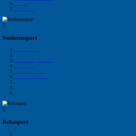
Zirkus
Trampolin

Seniorensport
Seniorensport
Aquafitness
CoPD Lungensport
Herzsport
Hüfte und Knie
Wirbelsäule Reha
Jeder-Mann-Ballsport
Sportabzeichen
Bewegen statt schonen

Rehasport
Aquafitness