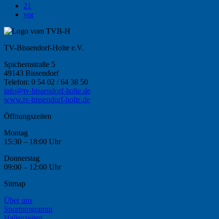
21
vor
TV-Bissendorf-Holte e.V.
Spichernstraße 5
49143 Bissendorf
Telefon: 0 54 02 / 64 38 50
info@tv-bissendorf-holte.de
www.tv-bissendorf-holte.de
Öffnungszeiten
Montag
15:30 – 18:00 Uhr
Donnerstag
09:00 – 12:00 Uhr
Sitmap
Über uns
Sportprogramm
Hallenzeiten