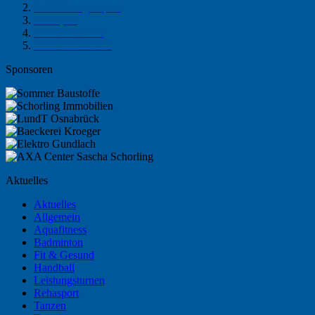
CoPD Lungensport
Herzsport
Hüfte und Knie
Wirbelsäule Reha
Sponsoren
Aktuelles
Aktuelles
Allgemein
Aquafitness
Badminton
Fit & Gesund
Handball
Leistungsturnen
Rehasport
Tanzen