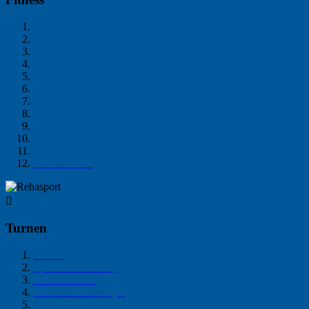
Aquafitness
Bauch Beine Po
Bodyforming
Fatburn
Fitness für Frauen
Jeder-Mann-Ballsport
Pilates
Sportabzeichen
Jazz-Dance
TriloChi
Yoga
Fit & Gesund

Turnen
Turnen
Sport mit Handicap
Krabbelturnen
Turnen für Einsteiger
Eltern-Kind-Turnen