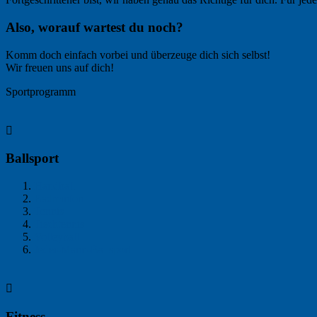
Also, worauf wartest du noch?
Komm doch einfach vorbei und überzeuge dich sich selbst!
Wir freuen uns auf dich!
Sportprogramm

Ballsport
Handball
Badminton
Tennis
Tischtennis
Volleyball
Jeder-Mann-Ballsport

Fitness