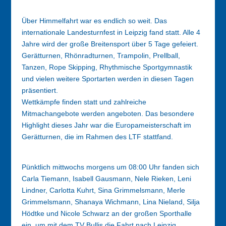
Über Himmelfahrt war es endlich so weit. Das
internationale Landesturnfest in Leipzig fand statt. Alle 4
Jahre wird der große Breitensport über 5 Tage gefeiert.
Gerätturnen, Rhönradturnen, Trampolin, Prellball,
Tanzen, Rope Skipping, Rhythmische Sportgymnastik
und vielen weitere Sportarten werden in diesen Tagen
präsentiert.
Wettkämpfe finden statt und zahlreiche
Mitmachangebote werden angeboten. Das besondere
Highlight dieses Jahr war die Europameisterschaft im
Gerätturnen, die im Rahmen des LTF stattfand.
Pünktlich mittwochs morgens um 08:00 Uhr fanden sich
Carla Tiemann, Isabell Gausmann, Nele Rieken, Leni
Lindner, Carlotta Kuhrt, Sina Grimmelsmann, Merle
Grimmelsmann, Shanaya Wichmann, Lina Nieland, Silja
Hödtke und Nicole Schwarz an der großen Sporthalle
ein, um mit dem TV Bullis die Fahrt nach Leipzig