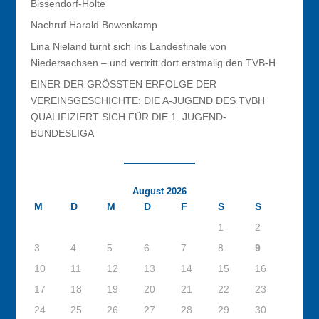
Bissendorf-Holte
Nachruf Harald Bowenkamp
Lina Nieland turnt sich ins Landesfinale von
Niedersachsen – und vertritt dort erstmalig den TVB-H
EINER DER GRÖSSTEN ERFOLGE DER
VEREINSGESCHICHTE: DIE A-JUGEND DES TVBH
QUALIFIZIERT SICH FÜR DIE 1. JUGEND-
BUNDESLIGA
August 2026
M
D
M
D
F
S
S
1
2
3
4
5
6
7
8
9
10
11
12
13
14
15
16
17
18
19
20
21
22
23
24
25
26
27
28
29
30