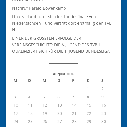
Nachruf Harald Bowenkamp
Lina Nieland turnt sich ins Landesfinale von
Niedersachsen – und vertritt dort erstmalig den TVB-
H
EINER DER GRÖSSTEN ERFOLGE DER
VEREINSGESCHICHTE: DIE A-JUGEND DES TVBH
QUALIFIZIERT SICH FÜR DIE 1. JUGEND-BUNDESLIGA
August 2026
M
D
M
D
F
S
S
1
2
3
4
5
6
7
8
9
10
11
12
13
14
15
16
17
18
19
20
21
22
23
24
25
26
27
28
29
30