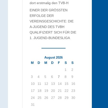
dort erstmalig den TVB-H
EINER DER GRÖSSTEN
ERFOLGE DER
VEREINSGESCHICHTE: DIE
A-JUGEND DES TVBH
QUALIFIZIERT SICH FÜR DIE
1. JUGEND-BUNDESLIGA
August 2026
M
D
M
D
F
S
S
1
2
3
4
5
6
7
8
9
10
11
12
13
14
15
16
17
18
19
20
21
22
23
24
25
26
27
28
29
30
31