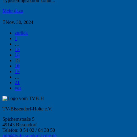
Typisierungsaktion könnt...
Mehr dazu

Nov. 30, 2024
zurück
1
…
13
14
15
16
17
…
21
vor
TV-Bissendorf-Holte e.V.
Spichernstraße 5
49143 Bissendorf
Telefon: 0 54 02 / 64 38 50
info@tv-bissendorf-holte.de